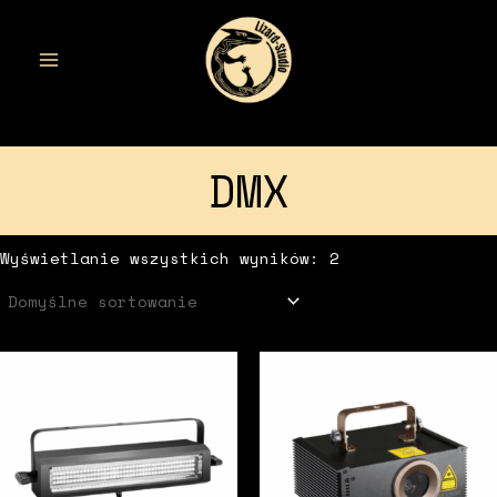
Przejdź
do
treści
MAIN
MENU
DMX
Wyświetlanie wszystkich wyników: 2