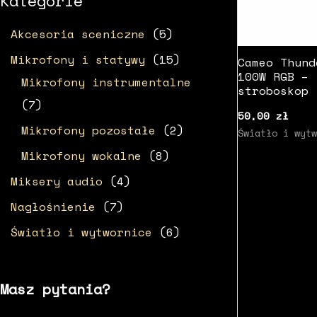
Kategorie
5
Akcesoria sceniczne
5
p
1
Mikrofony i statywy
15
Cameo Thund
100W RGB –
r
5
Mikrofony instrumentalne
stroboskop 
o
7
p
7
LED
50,00
zł
d
p
r
2
Mikrofony pozostałe
2
Światło i wytw
u
r
o
p
8
Mikrofony wokalne
8
k
o
d
r
p
4
Miksery audio
4
t
d
u
o
r
p
7
Nagłośnienie
7
ó
u
k
d
o
r
p
6
Światło i wytwornice
6
w
k
t
u
d
o
r
p
t
ó
k
u
d
o
r
ó
w
Masz pytania?
t
k
u
d
o
w
y
t
k