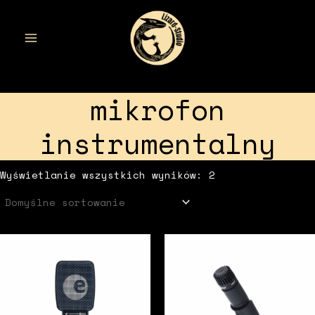
Przejdź
do
treści
MAIN
MENU
mikrofon
instrumentalny
Wyświetlanie wszystkich wyników: 2