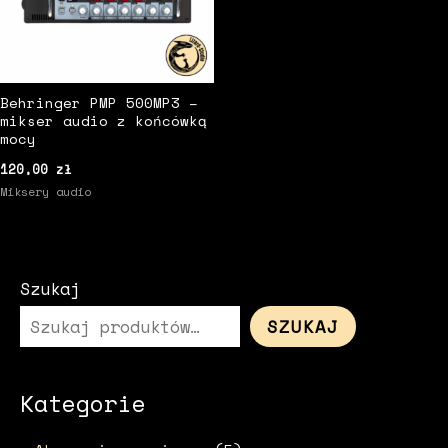
Behringer PMP 500MP3 –
mikser audio z końcówką
mocy
120,00
zł
Miksery audio
Szukaj
SZUKAJ
Kategorie