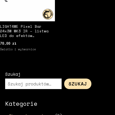
LIGHT4ME Pixel Bar
24x3W MK3 IR – listwa
LED do efektów
scenicznych
70,00
zł
Światło i wytwornice
Szukaj
SZUKAJ
Kategorie