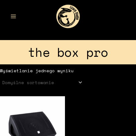
Przejdź
do
treści
MAIN
MENU
the box pro
Wyświetlanie jednego wyniku