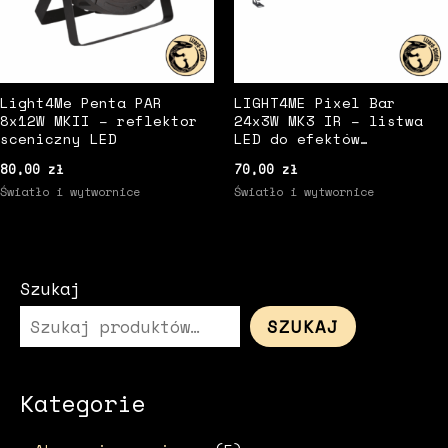
Light4Me Penta PAR
LIGHT4ME Pixel Bar
8x12W MKII – reflektor
24x3W MK3 IR – listwa
sceniczny LED
LED do efektów
scenicznych
80,00
zł
70,00
zł
Światło i wytwornice
Światło i wytwornice
Szukaj
SZUKAJ
Kategorie