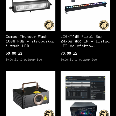
Cameo Thunder Wash
LIGHT4ME Pixel Bar
100W RGB – stroboskop
24x3W MK3 IR – listwa
i wash LED
LED do efektów
scenicznych
50,00
zł
70,00
zł
Światło i wytwornice
Światło i wytwornice