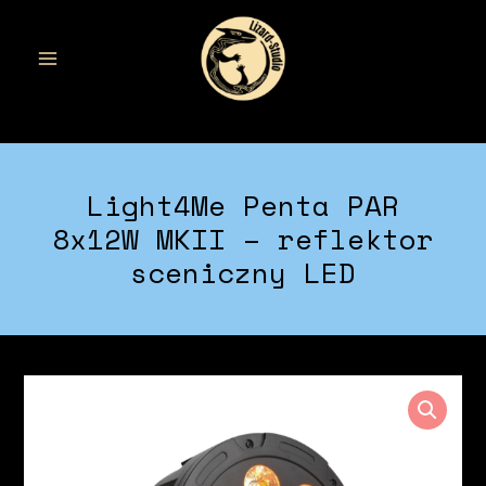
Przejdź
do
treści
MAIN
MENU
Light4Me Penta PAR
8x12W MKII – reflektor
sceniczny LED