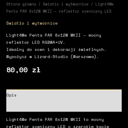
Strona główna
/
Światło i wytwornice
/ Light4Me
Penta PAR 8x12W MKII – reflektor sceniczny LED
Światło i wytwornice
Light4Me Penta PAR 8x12W MKII – mocny
reflektor LED RGBWA+UV.
Idealny do scen i dekoracji świetlnych.
Wypożycz w Lizard-Studio (Warszawa).
80,00
zł
Opis
Informacje dodatkowe
Light4Me Penta PAR 8x12W MKII to mocny
reflektor sceniczny LED o szerokim kącie