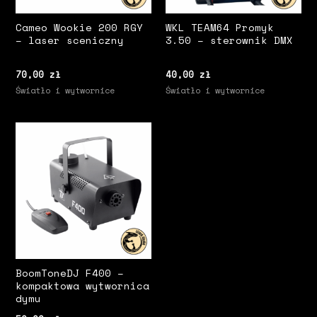
Cameo Wookie 200 RGY
WKL TEAM64 Promyk
– laser sceniczny
3.50 – sterownik DMX
70,00
zł
40,00
zł
Światło i wytwornice
Światło i wytwornice
BoomToneDJ F400 –
kompaktowa wytwornica
dymu