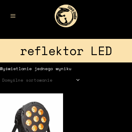
Przejdź
do
treści
MAIN
MENU
reflektor LED
Wyświetlanie jednego wyniku