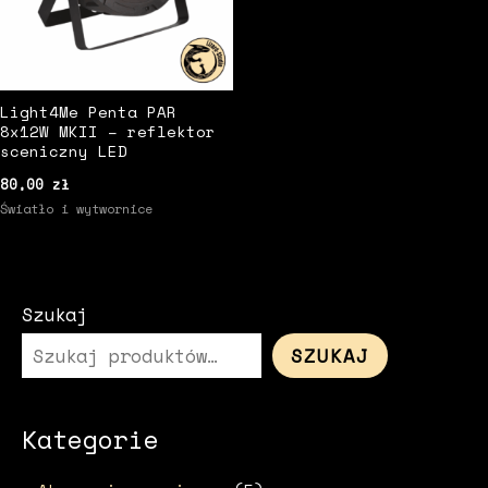
Light4Me Penta PAR
8x12W MKII – reflektor
sceniczny LED
80,00
zł
Światło i wytwornice
Szukaj
SZUKAJ
Kategorie