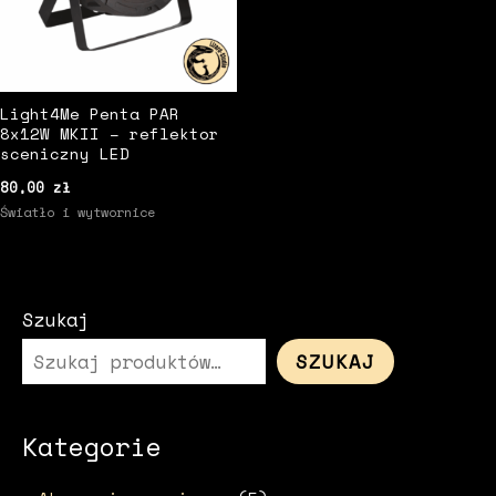
Light4Me Penta PAR
8x12W MKII – reflektor
sceniczny LED
80,00
zł
Światło i wytwornice
Szukaj
SZUKAJ
Kategorie