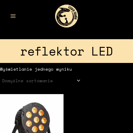
Przejdź
do
treści
MAIN
MENU
reflektor LED
Wyświetlanie jednego wyniku